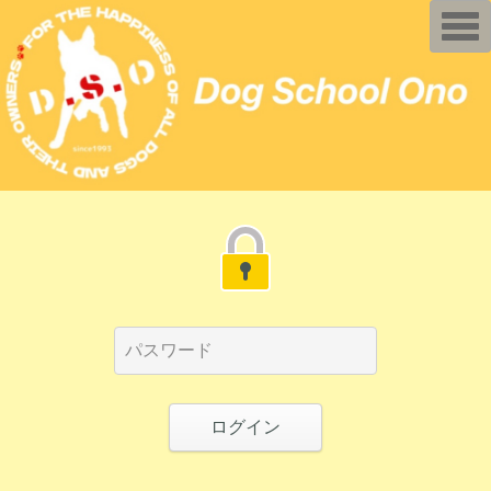
T
o
g
g
l
e
n
a
v
i
g
a
t
i
o
n
ログイン