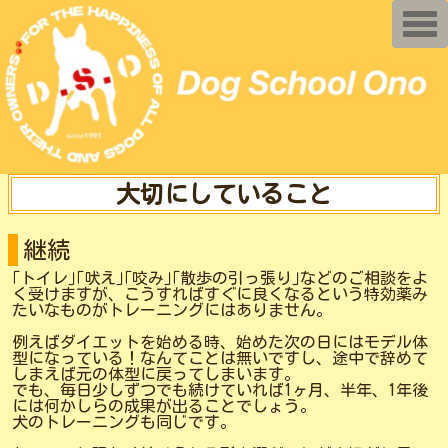
T
o
g
g
l
e
n
a
v
i
g
a
大切にしていること
t
i
o
n
継続
｢トイレ｣｢吠え｣｢咬み｣｢散歩の引っ張り｣などのご相談をよ
く受けますが、こうすればすぐに良くなるという特効薬み
たいなものがトレーニングにはありません。
例えばダイエットを始める時、始めた次の日にはモデル体
型になっている！なんてことは無いですし、途中で辞めて
しまえば元の体型に戻ってしまいます。
でも、毎日少しずつでも続けていれば1ヶ月、半年、1年後
には何かしらの成果が出ることでしょう。
犬のトレーニングも同じです。