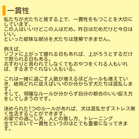
一貫性
私たちが犬たちと接する上で、一貫性をもつことを大切に
しています。
この人はいいけどこの人はだめ。昨日はだめだけど今日は
いい。
といった曖昧な部分を犬たちは理解できません。
例えば、
ソファに上がって寝れる日もあれば、上がろうとするだけ
で怒られる日もある。
おすわりと言われてしなくてもおやつをくれる人もいれ
ば、するまでくれない人もいる。
これは一緒に過ごす人数が増えるほどルールも増えてい
き、結局どれに従えばいいのか分からず犬たちは混乱しま
す。
そして、明確なルールが分からず自分の都合のいい捉え方
をしてしまうのです。
決められた1つのルールがあれば、犬は混乱せずストレス無
く生活することができます。
お家での過ごし方、人との接し方、トレーニング
全てにおいて一貫性というのはとても重要になってきま
す。