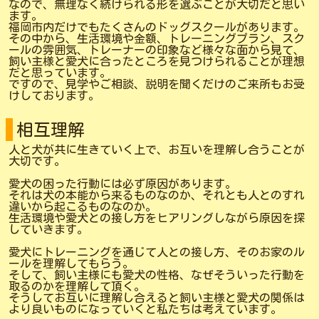
なので、無理なく続けられる形を選ぶことが大切だと思い
ます。
福岡市内だけでもたくさんのドッグスクールがあります。
その中から、生活環境や金額、トレーニングプラン、スク
ールの雰囲気、トレーナーの印象など様々な面から見て、
飼い主様と愛犬に合ったところを見つけられることが理想
だと思っています。
ですので、見学やご相談、説明を聞くだけのご来所もお受
けしております。
相互理解
人と犬が共に生きていく上で、お互いを理解し合うことが
大切です。
愛犬の困った行動には必ず原因があります。
それは犬の本能から来るものなのか、それとも人とのすれ
違いから起こるものなのか。
生活環境や愛犬との接し方をヒアリングしながら原因を探
していきます。
愛犬にトレーニングを通じて人との接し方、そのお家のル
ールを理解してもらう。
そして、飼い主様にも愛犬の性格、なぜそういった行動を
取るのかを理解して頂く。
そうしてお互いに理解し合えると飼い主様と愛犬の関係は
より良いものになっていくと私たちは考えています。